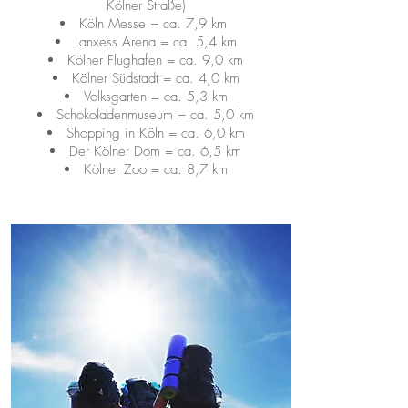
Kölner Straße)​
Köln Messe = ca. 7,9 km
Lanxess Arena = ca. 5,4 km
Kölner Flughafen = ca. 9,0 km​
Kölner Südstadt = ca. 4,0 km
Volksgarten = ca. 5,3 km
Schokoladenmuseum = ca. 5,0 km
Shopping in Köln = ca. 6,0 km
Der Kölner Dom = ca. 6,5 km
Kölner Zoo = ca. 8,7 km