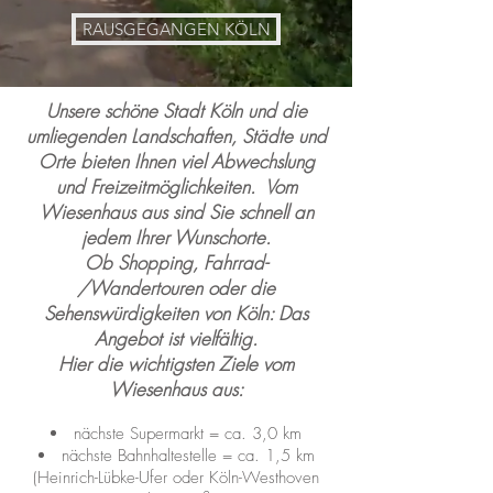
RAUSGEGANGEN KÖLN
Unsere schöne Stadt Köln und die
umliegenden Landschaften, Städte und
Orte bieten Ihnen viel Abwechslung
und Freizeitmöglichkeiten. Vom
Wiesenhaus aus sind Sie schnell an
jedem Ihrer Wunschorte.
Ob Shopping, Fahrrad-
/Wandertouren oder die
Sehenswürdigkeiten von Köln:
Das
Angebot ist vielfältig.
Hier die wichtigsten Ziele v
om
Wiesenhaus aus:
näch
ste Supermarkt = ca. 3
,0 km
nächste Bahnhaltestelle = ca. 1,5 km
(Heinrich-Lübke-Ufer oder Köln-Westhoven