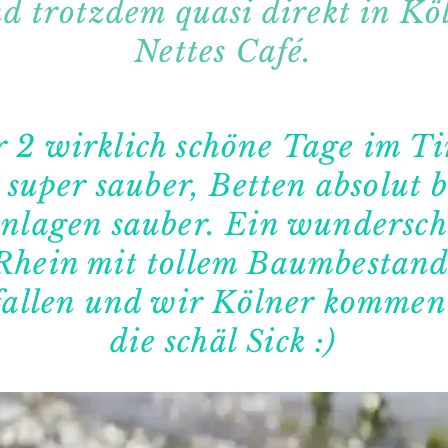
d trotzdem quasi direkt in Kö
Nettes Café.
 2 wirklich schöne Tage im T
 super sauber, Betten absolut 
nlagen sauber. Ein wundersc
Rhein mit tollem Baumbestand
efallen und wir Kölner kommen
die schäl Sick :)