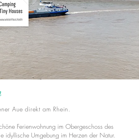
n
ener Aue direkt am Rhein.
e schöne Ferienwohnung im Obergeschoss des
die idyllische Umgebung im Herzen der Natur.