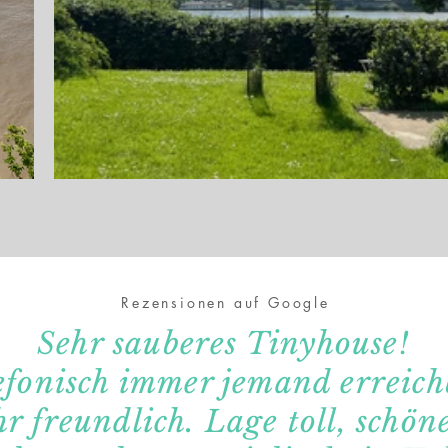
Rezensionen auf Google
Sehr sauberes Tinyhouse!
efonisch immer jemand erreich
hr freundlich. Lage toll, schö