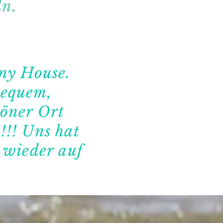
ln.
iny House.
bequem,
höner Ort
!!! Uns hat
 wieder auf