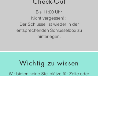
Check-Out
Bis 11:00 Uhr.
Nicht vergessen!:
Der Schlüssel ist wieder in der
entsprechenden Schlüsselbox zu
hinterlegen.
Wichtig zu wissen
Wir bieten keine Stellplätze für Zelte oder
Wohnwagengespanne an, auch können
keine
zusätzlichen Schalfzelte auf Stellplätzen
aufgebaut werden.
Zahlung
Wir haben
keine
Rezeption vor Ort, daher
ist keine Barzahlung möglich.