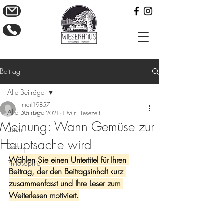
Beitrag
Alle Beiträge
mail19857
Alle Beiträge
28. Feb. 2021
1 Min. Lesezeit
Meinung: Wann Gemüse zur
Listen
Hauptsache wird
Events
Wählen Sie einen Untertitel für Ihren 
Philosophie
Beitrag, der den Beitragsinhalt kurz 
zusammenfasst und Ihre Leser zum 
Weiterlesen motiviert.