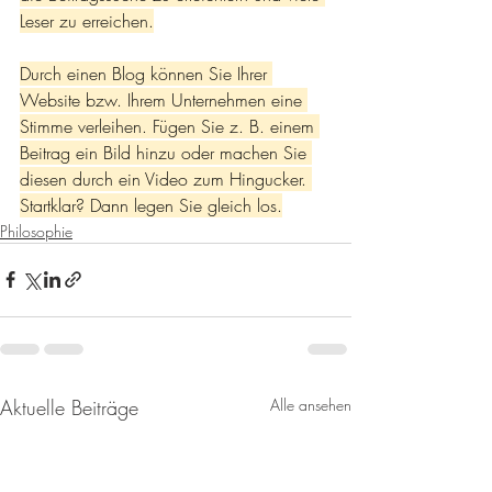
Leser zu erreichen.
Durch einen Blog können Sie Ihrer 
Website bzw. Ihrem Unternehmen eine 
Stimme verleihen. Fügen Sie z. B. einem 
Beitrag ein Bild hinzu oder machen Sie 
diesen durch ein Video zum Hingucker. 
Startklar? Dann legen Sie gleich los.
Philosophie
Aktuelle Beiträge
Alle ansehen